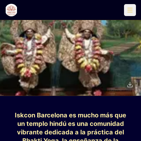
Encuentra la Paz Interior en el
Corazón de Barcelona
Iskcon Barcelona es mucho más que
un templo hindú es una comunidad
Ven a Visitarnos
vibrante dedicada a la práctica del
Bhakti Yoga, la enseñanza de la